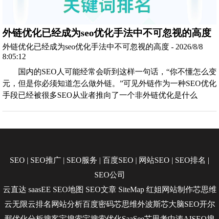
外链优化已经成为seo优化手法中不可忽视的高度
外链优化已经成为seo优化手法中不可忽视的高度 - 2026/8/8
8:05:12
国内的SEO人可能经常会听到这样一句话，“你不懂怎么变
元，但是你必须知道怎么做外链。”可见外链作为一种SEO优化
手段已经被很多SEO从业者推向了一个非外链优化是什么
SEO
|
SEO推广
|
SEO服务
|
百度SEO
|
网站SEO
|
SEO排名
|
SEO公司
云直达
saasEE
SEO地图
SEO文章
SiteMap
红姐网站制作
芯思维
云无限
云排名
网站分析
百度密码
芯思维
外波斯
芯大脑SEO
开尔
邢
优化分析
搜客宝
搜索宝
搜索优化
SaaSee
芯思考
中涛AISEO
搜