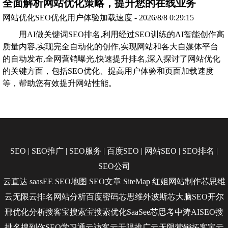
全面解析网站优化策略，提升您的在线业务
网站优化SEO优化用户体验加载速度 - 2026/8/8 0:29:15
用AI做关键词SEO排名,利用经过SEO训练的AI智能创作高
质量内容,实现完全自动化的创作,实现网站和各大自媒体平台
的自动发布,全网营销曝光,快速提升排名,深入探讨了网站优化
的关键方面，包括SEO优化、提高用户体验和页面加载速度
等，帮助您有效提升网站性能。
SEO
|
SEO推广
|
SEO服务
|
百度SEO
|
网站SEO
|
SEO排名
|
SEO公司
云直达
saasEE
SEO地图
SEO文章
SiteMap
红姐网站制作
芯思维
云无限
云排名
网站分析
百度密码
芯思维
外波斯
芯大脑SEO
开尔
邢
优化分析
搜客宝
搜索宝
搜索优化
SaaSee
芯思考
中涛AISEO
搜
排名
搜到你
SEO学习通
云访客
云无限推广
云无限营销
拓客宝
云