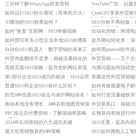
践
战略发展
三分钟了解WhatsApp群发营销
YouTube广告：以
力
如何运行SEO拆分测试（简单的方法）
ChatGPT革新外
能助手为后盾，提高
AI驱动的SEO效果如何？
SEO分析不再枯燥：C
驾驭数据洪流
如何“恢复”互联网：SEO终极指南
自动化营销：跨境电
文化灾难制造者？
如何撰写有关小型企业本地SEO的博客
提升网站转化率：深
文章
业务增长
自动化SEO机器人：数字营销的未来工
如何用pintreel
程师
引流？
外贸询盘翻倍不是梦：揭秘流量转化的
外贸营销——五个主
黄金法则！
趋势和2024年的三
高级页面SEO策略：提升您的网站表现
沟通问题如何阻碍您
第1部分企业SEO成功的秘诀：SEO运营
掌握这些外贸营销秘
规划
普通SEO和企业SEO有什么区别？
如何有效规避电子邮
测陷阱
防范6种负面SEO攻击与保护网站排名！
如何打造流量磁铁并
推动本地业务增长：8种谷歌地图营销策
外贸新风口：揭秘20
略
拒的营销策略
PPC按点击付费营销：了解基础和策略
在预算内有效进行PP
（下篇）
2024年B2B营销的六大成功关键
SEO文案：提高内容
最大化营销预算的6种策略
SEO如何拥抱人工