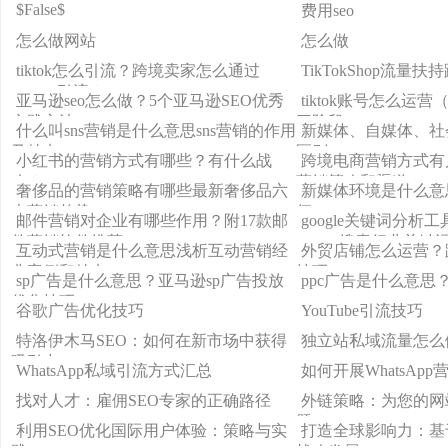
$False$
费用seo
怎么做网站
怎么做
tiktok怎么引流？跨境卖家怎么通过
TikTokShop流量
TikTok引流？
亚马逊seo怎么做？5个亚马逊SEO优秀
tiktok账号怎么运营
实践方法
三阶段）
什么叫sns营销是什么意思sns营销的作用
新媒体、自媒体、社
及特点
区别
小红书的营销方式有哪些？有什么战
跨境电商营销方式有
略？
营销策略和渠道！
奢侈品的营销策略有哪些最新奢侈品六
新媒体环境是什么意
大营销趋势
征？
邮件营销对企业有哪些作用？附17款邮
google关键词分析
件营销软件推荐！
google搜索行业关键
互动式营销是什么意思浅析互动营销经
外贸店铺怎么运营？
典案例和特点
技巧
sp广告是什么意思？亚马逊sp广告投放
ppc广告是什么意思
优化技巧
谷歌广告优化技巧
YouTube引流技巧
特洛伊木马SEO：如何在新市场中获得
独立站私域流量怎么
吸引力
WhatsApp私域引流方式汇总
如何开展WhatsApp
找对人才：雇佣SEO专家的正确路径
外链策略：为您的网
题？
利用SEO优化国际用户体验：策略与实
打造全球影响力：基