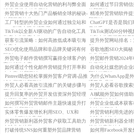
外贸企业使用自动化营销的利与弊全面
如何通过节日营销信
解析-品推自动化营销
外贸营销
外贸营销十大热门产品畅销全球的秘诀-
精准外贸营销软件提
外贸获客软件
贸营销
工厂转型的外贸企业如何通过独立站和
ChatGPT是否是
SEO引流实现业绩飞跃
索杀手？
TikTok以全新AI驱动的广告自动化工具
TikTok测试60分
彻底改变数字广告
者和广告商探索新天
获客引流策略：如何高效低成本吸引海
提升外贸网站排名：遵
外客户
则
SEO优化使用品牌和非品牌关键词有何
谷歌地图SEO大揭
区别？
街头巷尾！
外贸电子邮件营销撰写赢得全球客户的
外贸邮件营销2024
高效邮件文案
终极指南
如何通过个性化邮件营销提升打开率和
自动化社媒您的企业
点击率-外贸营销
贸社媒营销
Pintreel助您轻松掌握外贸客户背调-品推
为什么WhatsApp
域名背调外贸营销
通工具-品推WhatsAp
外贸人必看高效引流推广的关键步骤与
外贸人必看谷歌搜索
网站建设公司的应用
完美结合
提升回复率的外贸开发信资深外贸经理
AI赋能外贸如何借
的经验分享-外贸营销
外贸营销突破
如何撰写外贸营销邮件主题快速提升打
外贸企业低成本获客
开率-外贸营销
方法-外贸推广
实体零售爆发增长利用SEO、UX和
外贸营销利用先进的
CRO实现销售飞跃
全球成功战略
外贸营销新利器外贸客户获取工具助力
外贸营销新利器全球
全球业务扩展
操作的完美结合
打破传统SNS如何重塑外贸品牌营销
如何用Facebook