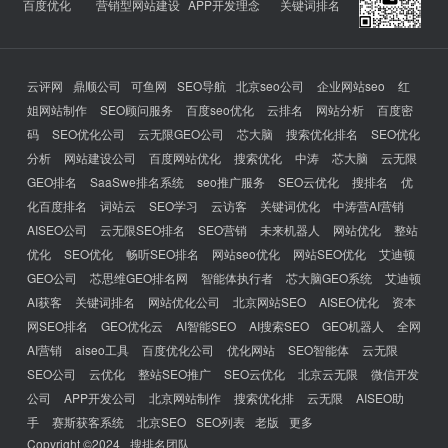
百度优化
营销型网站建设
APP开发理念
关键词排名
云评网
鼎顺公司
可鱼网
SEO导航
北京seo公司
企业网站seo
红
姐网站制作
SEO顾问服务
百度seo优化
云排名
网站分析
百度密
码
SEO优化公司
云无限GEO公司
芯大脑
搜索优化排名
SEO优化
分析
网站建设公司
百度网站优化
搜索优化
中涛
芯大脑
云无限
GEO排名
SaaSwe排名系统
seo推广服务
SEO云优化
搜排名
优
化百度排名
词站云
SEO学习
云访客
关键词优化
中涛营AI营销
AISEO公司
云无限SEO排名
SEO营销
未来机器人
网站优化
整站
优化
SEO优化
畅听SEO排名
网站seo优化
网站SEO优化
艾迪顿
GEO公司
芯思维GEO排名网
智能体执行者
芯大脑GEO系统
艾迪顿
AI获客
关键词排名
网站优化公司
北京网站SEO
AISEO优化
资本
网SEO排名
GEO优化云
AI智能SEO
AI搜索SEO
GEO机器人
全网
AI营销
aiseo工具
百度优化公司
优化网站
SEO智能体
云无限
SEO公司
云优化
整站SEO推广
SEO云优化
北京云无限
微信开发
公司
APP开发公司
北京网站制作
搜索优化排
云无限
AISEO助
手
赛斯获客系统
北京SEO
SEO列表
老版
更多
Copyright ©2024
搜排名团队