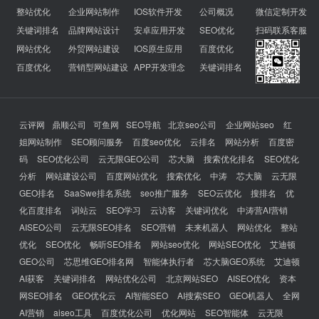
整站优化
企业网站制作
IOS软件开发
公司概况
微信定制开发
关键词排名
品牌网站设计
安卓应用开发
SEO优化
扫码联系客服
网站优化
外贸网站建设
IOS原生应用
百度优化
百度优化
营销型网站建设
APP开发理念
关键词排名
云评网
鼎顺公司
可鱼网
SEO导航
北京seo公司
企业网站seo
红
姐网站制作
SEO顾问服务
百度seo优化
云排名
网站分析
百度密
码
SEO优化公司
云无限GEO公司
芯大脑
搜索优化排名
SEO优化
分析
网站建设公司
百度网站优化
搜索优化
中涛
芯大脑
云无限
GEO排名
SaaSwe排名系统
seo推广服务
SEO云优化
搜排名
优
化百度排名
词站云
SEO学习
云访客
关键词优化
中涛营AI营销
AISEO公司
云无限SEO排名
SEO营销
未来机器人
网站优化
整站
优化
SEO优化
畅听SEO排名
网站seo优化
网站SEO优化
艾迪顿
GEO公司
芯思维GEO排名网
智能体执行者
芯大脑GEO系统
艾迪顿
AI获客
关键词排名
网站优化公司
北京网站SEO
AISEO优化
资本
网SEO排名
GEO优化云
AI智能SEO
AI搜索SEO
GEO机器人
全网
AI营销
aiseo工具
百度优化公司
优化网站
SEO智能体
云无限