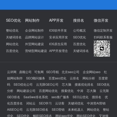
SEO优化
网站制作
APP开发
搜排名
微信开发
整站优化
企业网站制作
IOS软件开发
公司概况
微信定制开发
关键词排名
品牌网站设计
安卓应用开发
SEO优化
扫码联系客服
网站优化
外贸网站建设
IOS原生应用
百度优化
百度优化
营销型网站建设
APP开发理念
关键词排名
云评网
鼎顺公司
可鱼网
SEO导航
北京seo公司
企业网站seo
红
姐网站制作
SEO顾问服务
百度seo优化
云排名
网站分析
百度密
码
SEO优化公司
云无限GEO公司
芯大脑
搜索优化排名
SEO优化
分析
网站建设公司
百度网站优化
搜索优化
中涛
芯大脑
云无限
GEO排名
SaaSwe排名系统
seo推广服务
SEO云优化
搜排名
优
化百度排名
词站云
SEO学习
云访客
关键词优化
中涛营AI营销
AISEO公司
云无限SEO排名
SEO营销
未来机器人
网站优化
整站
优化
SEO优化
畅听SEO排名
网站seo优化
网站SEO优化
艾迪顿