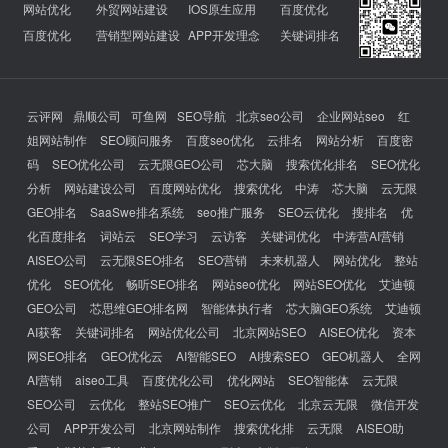
网站优化
外贸网站建设
IOS原生应用
百度优化
百度优化
营销型网站建设
APP开发理念
关键词排名
云评网
鼎顺公司
可鱼网
SEO导航
北京seo公司
企业网站seo
红
姐网站制作
SEO顾问服务
百度seo优化
云排名
网站分析
百度密
码
SEO优化公司
云无限GEO公司
芯大脑
搜索优化排名
SEO优化
分析
网站建设公司
百度网站优化
搜索优化
中涛
芯大脑
云无限
GEO排名
SaaSwe排名系统
seo推广服务
SEO云优化
搜排名
优
化百度排名
词站云
SEO学习
云访客
关键词优化
中涛营AI营销
AISEO公司
云无限SEO排名
SEO营销
未来机器人
网站优化
整站
优化
SEO优化
畅听SEO排名
网站seo优化
网站SEO优化
艾迪顿
GEO公司
芯思维GEO排名网
智能体执行者
芯大脑GEO系统
艾迪顿
AI获客
关键词排名
网站优化公司
北京网站SEO
AISEO优化
资本
网SEO排名
GEO优化云
AI智能SEO
AI搜索SEO
GEO机器人
全网
AI营销
aiseo工具
百度优化公司
优化网站
SEO智能体
云无限
SEO公司
云优化
整站SEO推广
SEO云优化
北京云无限
微信开发
公司
APP开发公司
北京网站制作
搜索优化排
云无限
AISEO助