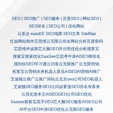
SEO
|
SEO推广
|
SEO服务
|
百度SEO
|
网站SEO
|
SEO排名
|
SEO公司
|
优化网站
云直达
saasEE
SEO地图
SEO文章
SiteMap
红姐网站制作
芯思维
云无限
云排名
网站分析
百度密码
芯思维
外波斯
芯大脑SEO
开尔邢
优化分析
搜客宝
搜索宝
搜索优化
SaaSee
芯思考
中涛AISEO
搜排名
搜到你
SEO学习通
云访客
云无限推广
云无限营销
拓客宝
云营销
未来机器人
富岳AISEO
AI营销
AI推广
艾迪顿
云推广
云推广
词站云
北京seo公司
SEO机器人
艾迪顿GEO服务
SEO云问诊
要涨SEO排名
有客来
云优化
资本王
AISEO
GEO公司
GEO优化
Saasee获客宝
高手SEO
芯大脑SEO服务
AISEO公司
AI平台SEO
中涛GEO优化
云无限SEO服务