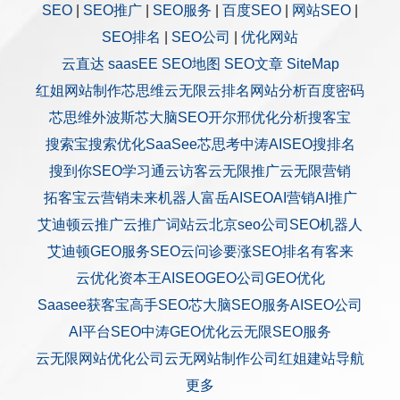
SEO
|
SEO推广
|
SEO服务
|
百度SEO
|
网站SEO
|
SEO排名
|
SEO公司
|
优化网站
云直达
saasEE
SEO地图
SEO文章
SiteMap
红姐网站制作
芯思维
云无限
云排名
网站分析
百度密码
芯思维
外波斯
芯大脑SEO
开尔邢
优化分析
搜客宝
搜索宝
搜索优化
SaaSee
芯思考
中涛AISEO
搜排名
搜到你
SEO学习通
云访客
云无限推广
云无限营销
拓客宝
云营销
未来机器人
富岳AISEO
AI营销
AI推广
艾迪顿
云推广
云推广
词站云
北京seo公司
SEO机器人
艾迪顿GEO服务
SEO云问诊
要涨SEO排名
有客来
云优化
资本王
AISEO
GEO公司
GEO优化
Saasee获客宝
高手SEO
芯大脑SEO服务
AISEO公司
AI平台SEO
中涛GEO优化
云无限SEO服务
云无限网站优化公司
云无网站制作公司
红姐建站
导航
更多