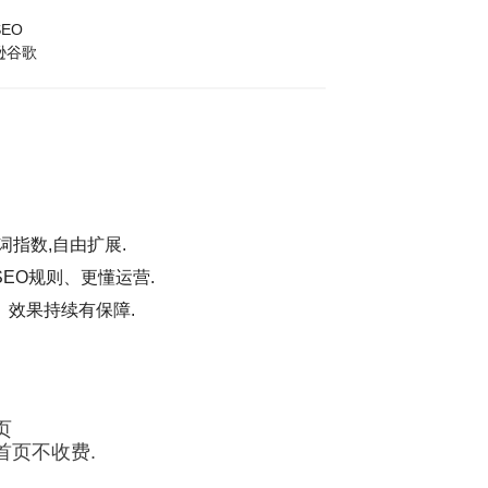
EO
逊谷歌
词指数,自由扩展.
EO规则、更懂运营.
、效果持续有保障.
页
首页不收费.