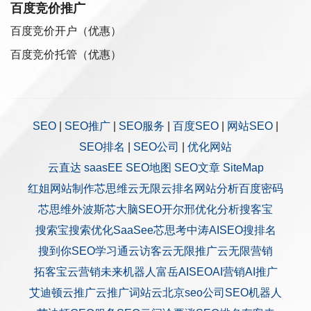
百度竞价推广
百度竞价开户（优惠）
百度竞价托管（优惠）
SEO
|
SEO推广
|
SEO服务
|
百度SEO
|
网站SEO
|
SEO排名
|
SEO公司
|
优化网站
云直达
saasEE
SEO地图
SEO文章
SiteMap
红姐网站制作
芯思维
云无限
云排名
网站分析
百度密码
芯思维
外波斯
芯大脑SEO
开尔邢
优化分析
搜客宝
搜索宝
搜索优化
SaaSee
芯思考
中涛AISEO
搜排名
搜到你
SEO学习通
云访客
云无限推广
云无限营销
拓客宝
云营销
未来机器人
富岳AISEO
AI营销
AI推广
艾迪顿
云推广
云推广
词站云
北京seo公司
SEO机器人