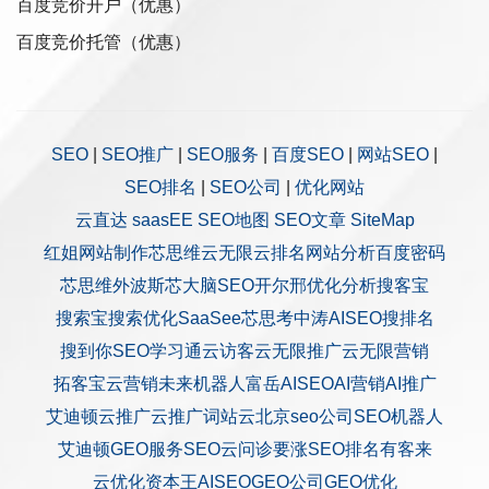
百度竞价开户（优惠）
百度竞价托管（优惠）
SEO
|
SEO推广
|
SEO服务
|
百度SEO
|
网站SEO
|
SEO排名
|
SEO公司
|
优化网站
云直达
saasEE
SEO地图
SEO文章
SiteMap
红姐网站制作
芯思维
云无限
云排名
网站分析
百度密码
芯思维
外波斯
芯大脑SEO
开尔邢
优化分析
搜客宝
搜索宝
搜索优化
SaaSee
芯思考
中涛AISEO
搜排名
搜到你
SEO学习通
云访客
云无限推广
云无限营销
拓客宝
云营销
未来机器人
富岳AISEO
AI营销
AI推广
艾迪顿
云推广
云推广
词站云
北京seo公司
SEO机器人
艾迪顿GEO服务
SEO云问诊
要涨SEO排名
有客来
云优化
资本王
AISEO
GEO公司
GEO优化