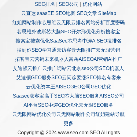
SEO排名
|
SEO公司
|
优化网站
云直达
saasEE
SEO地图
SEO文章
SiteMap
红姐网站制作
芯思维
云无限
云排名
网站分析
百度密码
芯思维
外波斯
芯大脑SEO
开尔邢
优化分析
搜客宝
搜索宝
搜索优化
SaaSee
芯思考
中涛AISEO
搜排名
搜到你
SEO学习通
云访客
云无限推广
云无限营销
拓客宝
云营销
未来机器人
富岳AISEO
AI营销
AI推广
艾迪顿
云推广
云推广
词站云
北京seo公司
SEO机器人
艾迪顿GEO服务
SEO云问诊
要涨SEO排名
有客来
云优化
资本王
AISEO
GEO公司
GEO优化
Saasee获客宝
高手SEO
芯大脑SEO服务
AISEO公司
AI平台SEO
中涛GEO优化
云无限SEO服务
云无限网站优化公司
云无网站制作公司
红姐建站
导航
更多
Copyright @ 2024 www.seo.com
SEO
All rights