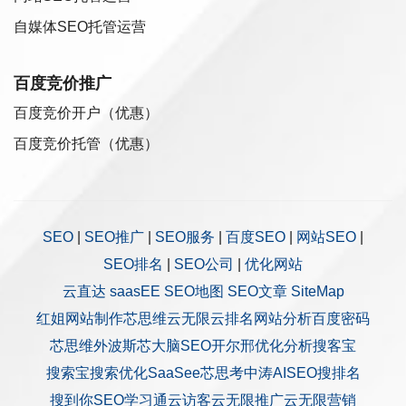
自媒体SEO托管运营
百度竞价推广
百度竞价开户（优惠）
百度竞价托管（优惠）
SEO
|
SEO推广
|
SEO服务
|
百度SEO
|
网站SEO
|
SEO排名
|
SEO公司
|
优化网站
云直达
saasEE
SEO地图
SEO文章
SiteMap
红姐网站制作
芯思维
云无限
云排名
网站分析
百度密码
芯思维
外波斯
芯大脑SEO
开尔邢
优化分析
搜客宝
搜索宝
搜索优化
SaaSee
芯思考
中涛AISEO
搜排名
搜到你
SEO学习通
云访客
云无限推广
云无限营销