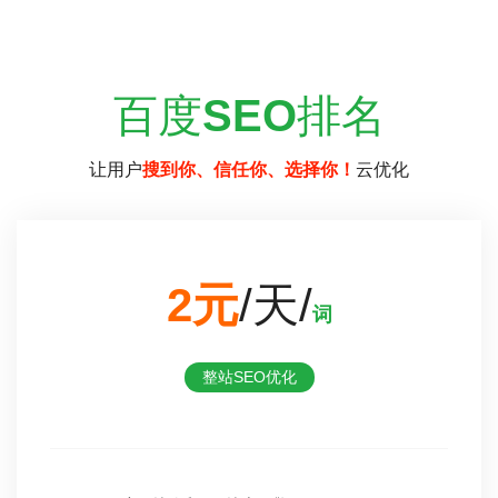
百度
SEO
排名
让用户
搜到你、信任你、选择你！
云优化
2元
/天/
词
整站SEO优化